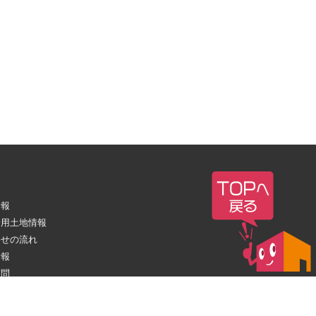
情報
場用土地情報
わせの流れ
情報
質問
とは(食品工場・冷蔵冷凍倉庫を建設)
倉庫建築をお考えの方へ