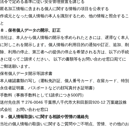
法令で定める基準に従い安全管理措置を講じる
匿名加工情報に含まれる個人に関する情報の項目を公表する
作成元となった個人情報の本人を識別するため、他の情報と照合するこ
と
８．保有個人データの開示、訂正
当社は、本人から個人情報の開示を求められたときには、遅滞なく本人
に対しこれを開示します。個人情報の利用目的の通知や訂正、追加、削
除、利用の停止、第三者への提供の停止を希望される方は、以下の手続
きに従ってご請求ください。 以下の書類等をお問い合わせ窓口宛てに
ご郵送願います。
保有個人データ開示等請求書
本人確認書類の写し（運転免許証、個人番号カード、在留カード、特別
永住者証明書、パスポートなどの顔写真付き証明書）
手数料（事務手数料として1請求につき500円）
送付先住所 〒276-0046 千葉県八千代市大和田新田920-12 万葉建設株
式会社 お問い合わせ窓口
９．個人情報取扱いに関する相談や苦情の連絡先
当社の個人情報の取扱いに関するご質問やご不明点、苦情、その他のお