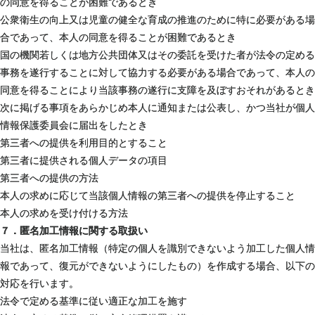
の同意を得ることが困難であるとき
公衆衛生の向上又は児童の健全な育成の推進のために特に必要がある場
合であって、本人の同意を得ることが困難であるとき
国の機関若しくは地方公共団体又はその委託を受けた者が法令の定める
事務を遂行することに対して協力する必要がある場合であって、本人の
同意を得ることにより当該事務の遂行に支障を及ぼすおそれがあるとき
次に掲げる事項をあらかじめ本人に通知または公表し、かつ当社が個人
情報保護委員会に届出をしたとき
第三者への提供を利用目的とすること
第三者に提供される個人データの項目
第三者への提供の方法
本人の求めに応じて当該個人情報の第三者への提供を停止すること
本人の求めを受け付ける方法
７．匿名加工情報に関する取扱い
当社は、匿名加工情報（特定の個人を識別できないよう加工した個人情
報であって、復元ができないようにしたもの）を作成する場合、以下の
対応を行います。
法令で定める基準に従い適正な加工を施す